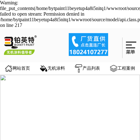
Warning:
file_put_contents(/home/bytpaint11beyetup4a8i5nitq1/wwwroot/source
failed to open stream: Permission denied in
/home/bytpaint11beyetup4a8i5nitq1/wwwroot/source/model/api.class.
on line 217
网站首页
无机涂料
产品列表
工程案例